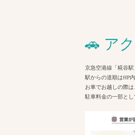
🚗 ア
京急空港線「糀谷駅
駅からの道順はHP
お車でお越しの際は
駐車料金の一部と